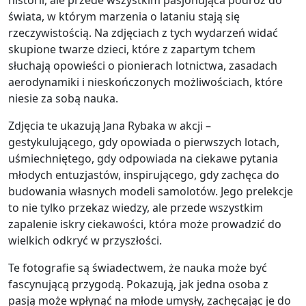
historii, ale przede wszystkim pasjonująca podróż do
świata, w którym marzenia o lataniu stają się
rzeczywistością. Na zdjęciach z tych wydarzeń widać
skupione twarze dzieci, które z zapartym tchem
słuchają opowieści o pionierach lotnictwa, zasadach
aerodynamiki i nieskończonych możliwościach, które
niesie za sobą nauka.
Zdjęcia te ukazują Jana Rybaka w akcji –
gestykulującego, gdy opowiada o pierwszych lotach,
uśmiechniętego, gdy odpowiada na ciekawe pytania
młodych entuzjastów, inspirującego, gdy zachęca do
budowania własnych modeli samolotów. Jego prelekcje
to nie tylko przekaz wiedzy, ale przede wszystkim
zapalenie iskry ciekawości, która może prowadzić do
wielkich odkryć w przyszłości.
Te fotografie są świadectwem, że nauka może być
fascynującą przygodą. Pokazują, jak jedna osoba z
pasją może wpłynąć na młode umysły, zachęcając je do