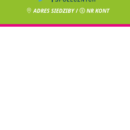
ADRES SIEDZIBY
/
NR KONT
NASZE DZIAŁANIA
zobacz, czym się zajmujemy
„Jesteśmy wszyscy zdolni do wielkich szczytnych
czynów aby zmienić świat.”
DOŁĄCZ DO NAS
wypełnij formularz
Dołącz do nas i działaj na rzecz dobra dzieci, zwierząt i
środowiska.